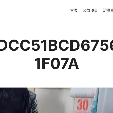
首页
公益项目
沪联
DCC51BCD675
1F07A