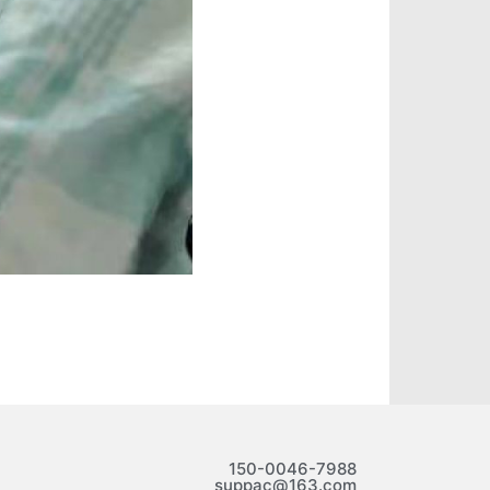
150-0046-7988
suppac@163.com