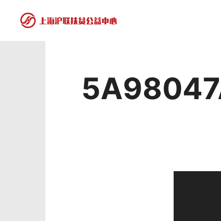
5A98047
视
频
播
放