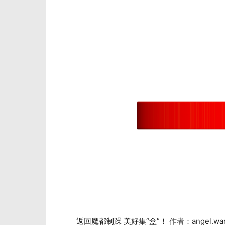
返回魔都制躁 美好集“盒”！
作者：
angel.wa