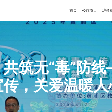
首页
公益项目
沪联
，共筑无“毒”防
宣传，关爱温暖人