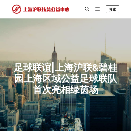
搜索
足球联谊|上海沪联&碧桂
园上海区域公益足球联队
首次亮相绿茵场​