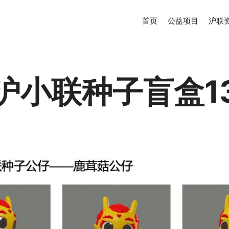
首页
公益项目
沪联
沪小联种子盲盒1