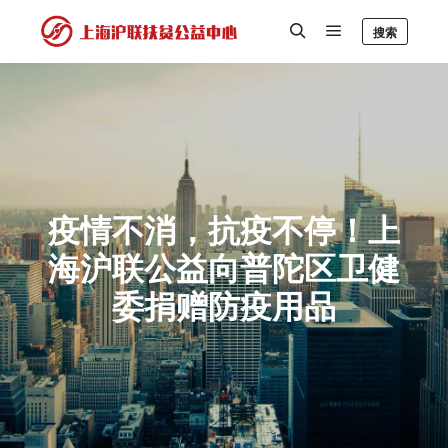
搜索
疫情不消，抗疫不停！上
海沪联公益向普陀区卫健
委捐赠防疫用品