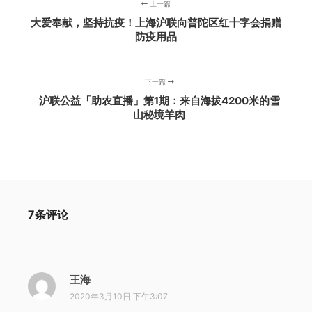
上一篇
大爱奉献，坚持抗疫！上海沪联向普陀区红十字会捐赠
防疫用品
下一篇
沪联公益「助农直播」第1期：来自海拔4200米的雪
山秘境羊肉
7条评论
王海
说
道
2020年3月10日 下午3:07
：