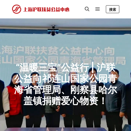
搜索
“温暖三宝”公益行 | 沪联
公益向祁连山国家公园青
海省管理局、刚察县哈尔
盖镇捐赠爱心物资！