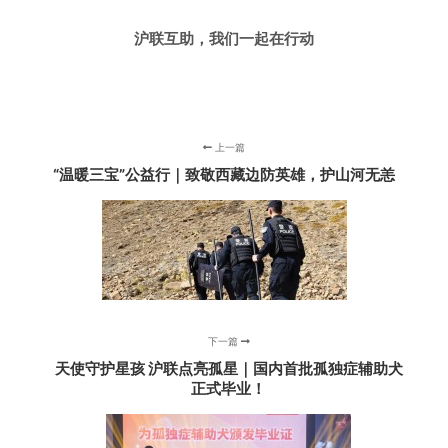
沪联互助，我们一起在行动
上一篇
“温暖三宝”公益行｜致敬西藏边防英雄，护山河无恙
下一篇
天使守护星孩 沪联点亮孤星｜国内首批孤独症辅助犬
正式毕业！