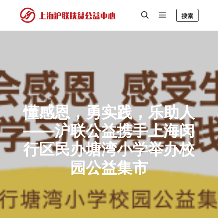
搜索
懂感恩，勇实践，乐助人
——沪联公益携手上海闵
行区民办塘湾小学举办校
园公益集市