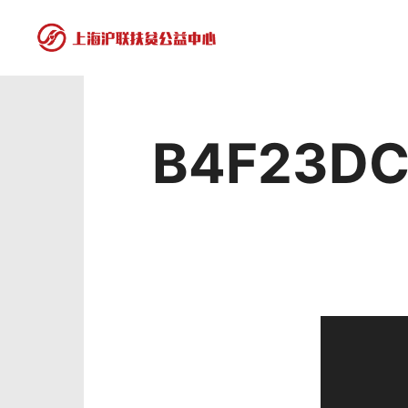
B4F23DC
视
频
播
放