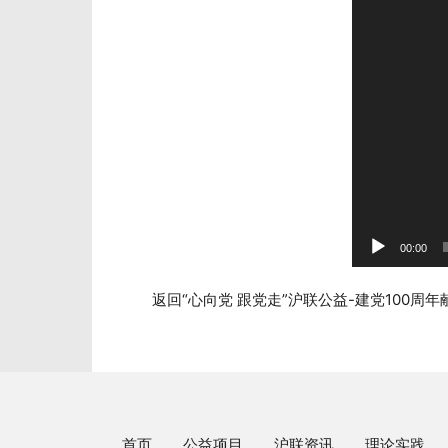
器
00:00
返回“心向党 跟党走”沪联公益-建党100周年
首页
公益项目
沪联资讯
理论实践