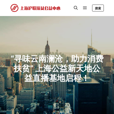
搜索
“寻味云南澜沧，助力消费
扶贫” 上海公益新天地公
益直播基地启程！