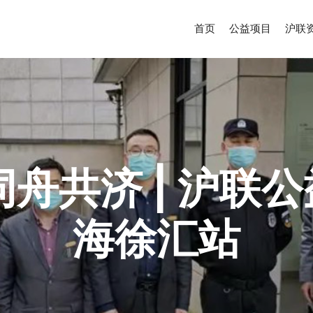
首页
公益项目
沪联
舟共济 | 沪联公
海徐汇站