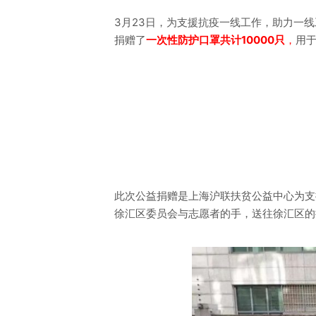
播
放
3月23日，为支援抗疫一线工作，助力一
器
捐赠了
一次性防护口罩共计10000只
，
用
此次公益捐赠是上海沪联扶贫公益中心为支
徐汇区委员会与志愿者的手，送往徐汇区的