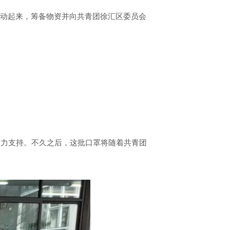
上
行动起来，筹备物资并向共青团徐汇区委员会
/
下
箭
头
键
来
增
高
或
降
大力支持。不久之后，这批口罩将随着共青团
低
音
量。