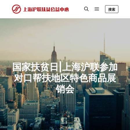
搜索
国家扶贫日|上海沪联参加
对口帮扶地区特色商品展
销会