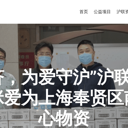
首页
公益项目
沪联
济，为爱守沪”沪
咪爱为上海奉贤
心物资