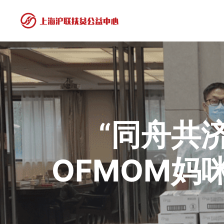
“同舟共
OFMOM妈