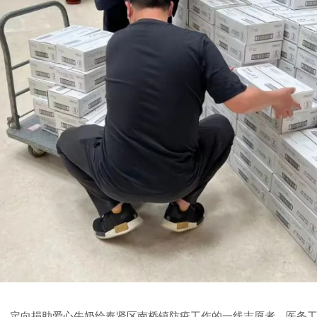
，定向捐助爱心牛奶给奉贤区南桥镇防疫工作的一线志愿者，医务