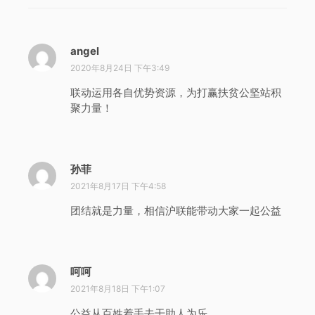
angel
说
道
2020年8月24日 下午3:49
：
联动运用各自优势资源，为打赢扶贫公坚站积
聚力量！
孙菲
说
道
2021年8月17日 下午4:58
：
团结就是力量，相信沪联能带动大家一起公益
呵呵
说
道
2021年8月18日 下午1:07
：
公益从百姓着手去干助人为乐