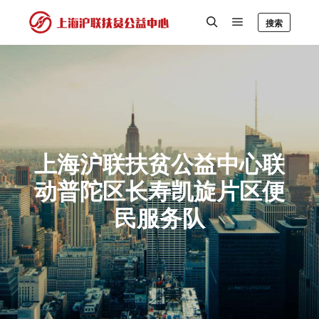
搜索
上海沪联扶贫公益中心联
动普陀区长寿凯旋片区便
民服务队