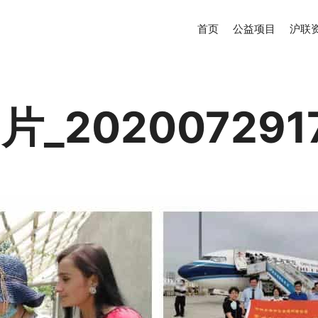
首页
公益项目
沪联
_202007291