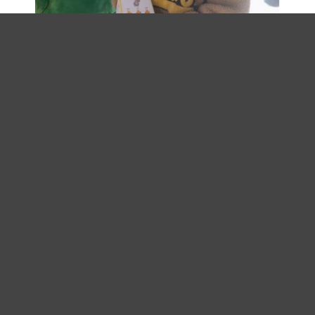
定日县扎西宗乡冲噶村小朋友“六一”拿到“沪小联”
沪联公益将“沪小联”盲盒与品牌服务进行深度结合，
通过合作借助各大公益机构，调动大众力量，积极探
索盲盒新玩法，让人气“沪小联”的形象融入到每个生
活的小细节中，用细水长流的关爱传递更多的善举。
让喜欢盲盒手办和正能量的年轻人，都可以通过沪联
公益这个社会渠道勇当爱心奉献传播者，为振兴乡村
积极献力。
*以上全部图片归沪联公益所有，如需转载，请与我
们及时联系，版权所有，违者必究。