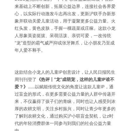
来基础上不断创新，拓展公益边界，连接社会各界爱
心，以实际行动激发斗志再出发，更新沪联手办新形
象并联动关爱儿童活动，用于凝聚更多公益力量。火
红头发，黄色皮肤，手握一棵蔬菜或庄稼。这款小龙
人形象英姿挺拔、呆萌活泼、亲切可爱，一改传统
“龙”造型的霸气威严抑或张牙舞爪，让小朋友乃至成
年人爱不释手。
这款结合小龙人的儿童IP创意设计，让人民日报民生
周刊刊登了
《热评丨“龙”成萌宠，这样的儿童IP谁不
爱？》
……以赋能传统文化的角度让这款儿童IP，通
过盲盒的形式，在更多需要公益力量的人群中传递开
来，不仅赢得了孩子们的青睐，同时也让人感受到浓
厚的农耕文明，关注乡村振兴，同时让青少年更多的
了解到农耕文化，通过购买沪小联盲盒契机，让z时
代的年轻消费群体一同参与到我们的社会公益力量
中。