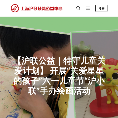
搜索
【沪联公益｜特守儿童关
爱计划】 开展“关爱星星
的孩子”六一儿童节“沪小
联”手办绘画活动